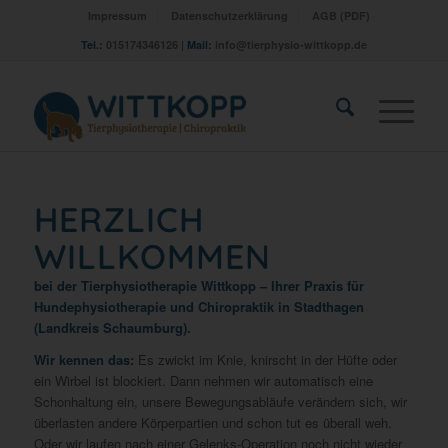
Impressum
Datenschutzerklärung
AGB (PDF)
Tel.:
015174346126 |
Mail:
info@tierphysio-wittkopp.de
HERZLICH
WILLKOMMEN
bei der Tierphysiotherapie Wittkopp – Ihrer Praxis für
Hundephysiotherapie und Chiropraktik in Stadthagen
(Landkreis Schaumburg).
Wir kennen das:
Es zwickt im Knie, knirscht in der Hüfte oder
ein Wirbel ist blockiert. Dann nehmen wir automatisch eine
Schonhaltung ein, unsere Bewegungsabläufe verändern sich, wir
überlasten andere Körperpartien und schon tut es überall weh.
Oder wir laufen nach einer Gelenks-Operation noch nicht wieder