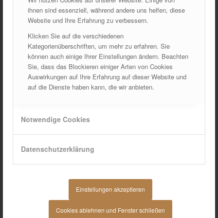
ihnen sind essenziell, während andere uns helfen, diese
Website und Ihre Erfahrung zu verbessern.
KÄLTE-, WÄRMETHERAPIE
Klicken Sie auf die verschiedenen
Kategorienüberschriften, um mehr zu erfahren. Sie
können auch einige Ihrer Einstellungen ändern. Beachten
Sie, dass das Blockieren einiger Arten von Cookies
Auswirkungen auf Ihre Erfahrung auf dieser Website und
auf die Dienste haben kann, die wir anbieten.
Wärme regt die Durchblutung an, entspannt die Muskulatur
und lindert dadurch effektiv Schmerzen. Die Kältetherapie
Notwendige Cookies
wird bei akuten Entzündungen oder unmittelbar nach
Operationen eingesetzt, um Schwellungen zu lindern.
Datenschutzerklärung
Einstellungen akzeptieren
MANUELLE LYMPHDRAINAGE
Cookies ablehnen und Fenster schließen