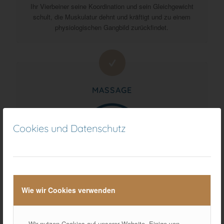
Ihr Vierbeiner seine Koordination und sein Gleichgewicht
schult, die Muskulatur dehnt und kräftigt und zu einem
physiologischen Gangbild zurückfindet.
MASSAGE
Cookies und Datenschutz
Zur Lockerung der Muskulatur und des Gewebes, Lösung
von Verspannungen, Schmerzlinderung u.v.m
Wie wir Cookies verwenden
Wir nutzen Cookies auf unserer Website. Einige von